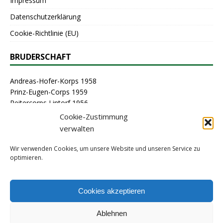
Impressum
Datenschutzerklärung
Cookie-Richtlinie (EU)
BRUDERSCHAFT
Andreas-Hofer-Korps 1958
Prinz-Eugen-Corps 1959
Reitercorps Lintorf 1956
St. Georg-Corps 1963
Cookie-Zustimmung
St. Lambertus-Corps 1976
verwalten
St. Sebastianus Schützenbruderschaft Lintorf 1464
Stammcorps 1963
Wir verwenden Cookies, um unsere Website und unseren Service zu
optimieren.
ARCHIV
Cookies akzeptieren
Ablehnen