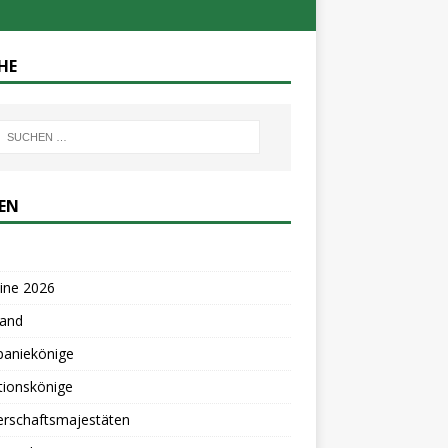
HE
TEN
ine 2026
tand
aniekönige
tionskönige
erschaftsmajestäten