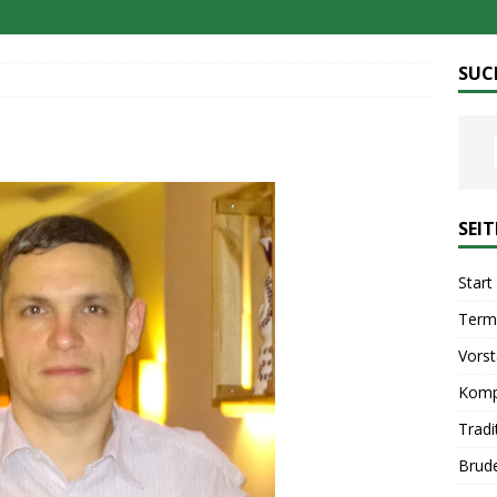
SUC
SEI
Start
Term
Vors
Komp
Tradi
Brud