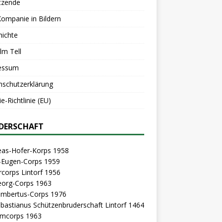
tzende
Kompanie in Bildern
hichte
lm Tell
essum
nschutzerklärung
e-Richtlinie (EU)
DERSCHAFT
eas-Hofer-Korps 1958
z-Eugen-Corps 1959
rcorps Lintorf 1956
eorg-Corps 1963
Lambertus-Corps 1976
ebastianus Schützenbruderschaft Lintorf 1464
mcorps 1963