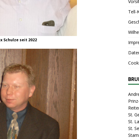
Vorsi
Tell-
Gesc
Wilhe
ix Schulze seit 2022
Impr
Date
Cooki
BRU
Andr
Prin
Reite
St. G
St. 
St. S
Stam