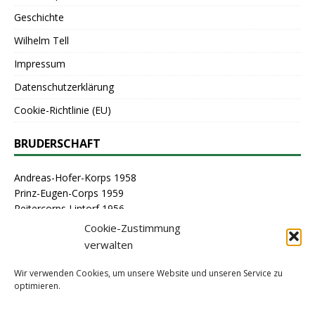
Geschichte
Wilhelm Tell
Impressum
Datenschutzerklärung
Cookie-Richtlinie (EU)
BRUDERSCHAFT
Andreas-Hofer-Korps 1958
Prinz-Eugen-Corps 1959
Reitercorps Lintorf 1956
St. Georg-Corps 1963
Cookie-Zustimmung
St. Lambertus-Corps 1976
verwalten
St. Sebastianus Schützenbruderschaft Lintorf 1464
Stammcorps 1963
Wir verwenden Cookies, um unsere Website und unseren Service zu
optimieren.
ARCHIV