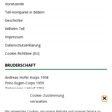
Vorsitzende
Tell-Kompanie in Bildern
Geschichte
Wilhelm Tell
Impressum
Datenschutzerklärung
Cookie-Richtlinie (EU)
BRUDERSCHAFT
Andreas-Hofer-Korps 1958
Prinz-Eugen-Corps 1959
Reitercorps Lintorf 1956
St. Georg-Corps 1963
Cookie-Zustimmung
St. Lambertus-Corps 1976
verwalten
St. Sebastianus Schützenbruderschaft Lintorf 1464
Stammcorps 1963
Wir verwenden Cookies, um unsere Website und unseren Service zu