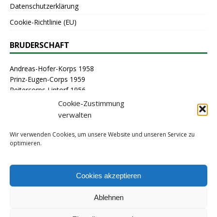
Datenschutzerklärung
Cookie-Richtlinie (EU)
BRUDERSCHAFT
Andreas-Hofer-Korps 1958
Prinz-Eugen-Corps 1959
Reitercorps Lintorf 1956
St. Georg-Corps 1963
Cookie-Zustimmung
St. Lambertus-Corps 1976
verwalten
St. Sebastianus Schützenbruderschaft Lintorf 1464
Stammcorps 1963
Wir verwenden Cookies, um unsere Website und unseren Service zu
optimieren.
ARCHIV
Cookies akzeptieren
Ablehnen