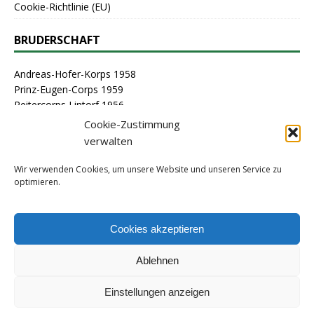
Cookie-Richtlinie (EU)
BRUDERSCHAFT
Andreas-Hofer-Korps 1958
Prinz-Eugen-Corps 1959
Reitercorps Lintorf 1956
St. Georg-Corps 1963
Cookie-Zustimmung
St. Lambertus-Corps 1976
verwalten
St. Sebastianus Schützenbruderschaft Lintorf 1464
Stammcorps 1963
Wir verwenden Cookies, um unsere Website und unseren Service zu
optimieren.
ARCHIV
Cookies akzeptieren
Ablehnen
Einstellungen anzeigen
(C) 2010-2024 | Tell-Kompanie Lintorf 1909