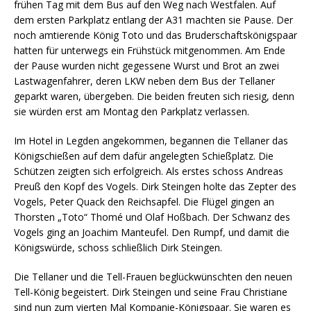
frühen Tag mit dem Bus auf den Weg nach Westfalen. Auf
dem ersten Parkplatz entlang der A31 machten sie Pause. Der
noch amtierende König Toto und das Bruderschaftskönigspaar
hatten für unterwegs ein Frühstück mitgenommen. Am Ende
der Pause wurden nicht gegessene Wurst und Brot an zwei
Lastwagenfahrer, deren LKW neben dem Bus der Tellaner
geparkt waren, übergeben. Die beiden freuten sich riesig, denn
sie würden erst am Montag den Parkplatz verlassen.
Im Hotel in Legden angekommen, begannen die Tellaner das
Königschießen auf dem dafür angelegten Schießplatz. Die
Schützen zeigten sich erfolgreich. Als erstes schoss Andreas
Preuß den Kopf des Vogels. Dirk Steingen holte das Zepter des
Vogels, Peter Quack den Reichsapfel. Die Flügel gingen an
Thorsten „Toto“ Thomé und Olaf Hoßbach. Der Schwanz des
Vogels ging an Joachim Manteufel. Den Rumpf, und damit die
Königswürde, schoss schließlich Dirk Steingen.
Die Tellaner und die Tell-Frauen beglückwünschten den neuen
Tell-König begeistert. Dirk Steingen und seine Frau Christiane
sind nun zum vierten Mal Kompanie-Königspaar. Sie waren es