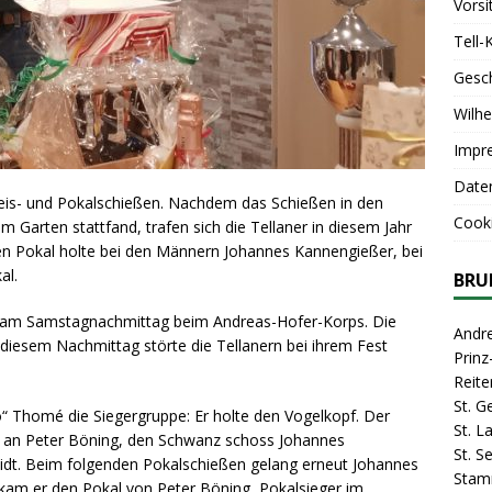
Vorsi
Tell-
Gesc
Wilhe
Impr
Date
reis- und Pokalschießen. Nachdem das Schießen in den
Cooki
m Garten stattfand, trafen sich die Tellaner in diesem Jahr
n Pokal holte bei den Männern Johannes Kannengießer, bei
al.
BRU
ner am Samstagnachmittag beim Andreas-Hofer-Korps. Die
Andr
iesem Nachmittag störte die Tellanern bei ihrem Fest
Prin
Reite
St. G
“ Thomé die Siegergruppe: Er holte den Vogelkopf. Der
St. 
te an Peter Böning, den Schwanz schoss Johannes
St. S
t. Beim folgenden Pokalschießen gelang erneut Johannes
Stam
kam er den Pokal von Peter Böning, Pokalsieger im