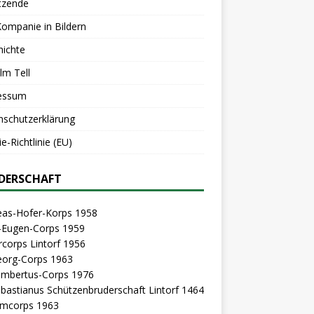
tzende
Kompanie in Bildern
hichte
lm Tell
essum
nschutzerklärung
e-Richtlinie (EU)
DERSCHAFT
eas-Hofer-Korps 1958
z-Eugen-Corps 1959
rcorps Lintorf 1956
eorg-Corps 1963
Lambertus-Corps 1976
ebastianus Schützenbruderschaft Lintorf 1464
mcorps 1963