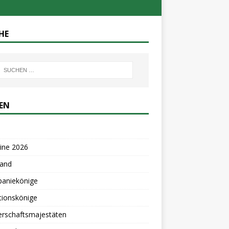
HE
TEN
ine 2026
tand
aniekönige
tionskönige
erschaftsmajestäten