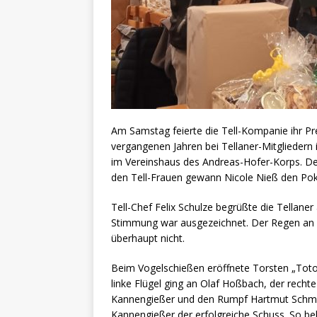
Am Samstag feierte die Tell-Kompanie ihr P
vergangenen Jahren bei Tellaner-Mitgliedern i
im Vereinshaus des Andreas-Hofer-Korps. De
den Tell-Frauen gewann Nicole Nieß den Pok
Tell-Chef Felix Schulze begrüßte die Tella
Stimmung war ausgezeichnet. Der Regen an d
überhaupt nicht.
Beim Vogelschießen eröffnete Torsten „Toto
linke Flügel ging an Olaf Hoßbach, der rech
Kannengießer und den Rumpf Hartmut Schmid
Kannengießer der erfolgreiche Schuss. So be