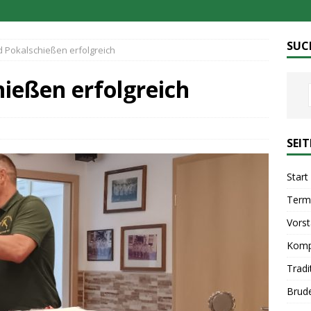
SUC
d Pokalschießen erfolgreich
hießen erfolgreich
SEI
Start
Term
Vors
Komp
Tradi
Brud