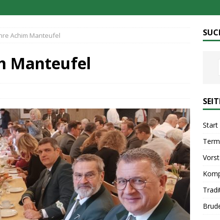
SUC
Jahre Achim Manteufel
im Manteufel
SEI
Start
Term
Vors
Komp
Tradi
Brud