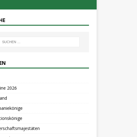
HE
TEN
ine 2026
tand
aniekönige
tionskönige
erschaftsmajestäten