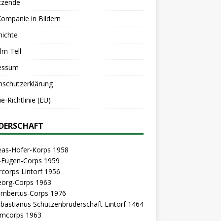
tzende
Kompanie in Bildern
hichte
lm Tell
essum
nschutzerklärung
e-Richtlinie (EU)
DERSCHAFT
eas-Hofer-Korps 1958
z-Eugen-Corps 1959
rcorps Lintorf 1956
eorg-Corps 1963
Lambertus-Corps 1976
ebastianus Schützenbruderschaft Lintorf 1464
mcorps 1963