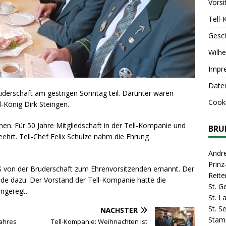
Vorsi
Tell-
Gesc
Wilhe
Impr
Date
derschaft am gestrigen Sonntag teil. Darunter waren
Cooki
l-König Dirk Steingen.
men. Für 50 Jahre Mitgliedschaft in der Tell-Kompanie und
BRU
eehrt. Tell-Chef Felix Schulze nahm die Ehrung
Andr
Prin
uß von der Bruderschaft zum Ehrenvorsitzenden ernannt. Der
Reite
ede dazu. Der Vorstand der Tell-Kompanie hatte die
St. G
ngeregt.
St. 
St. S
NÄCHSTER
Stam
ahres
Tell-Kompanie: Weihnachten ist