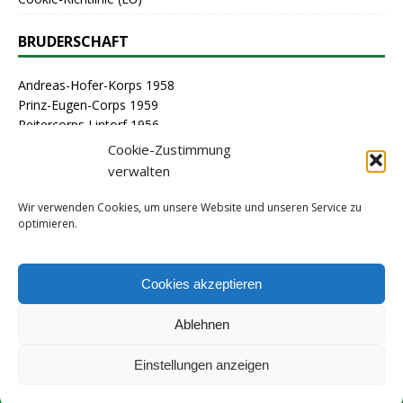
BRUDERSCHAFT
Andreas-Hofer-Korps 1958
Prinz-Eugen-Corps 1959
Reitercorps Lintorf 1956
St. Georg-Corps 1963
Cookie-Zustimmung
St. Lambertus-Corps 1976
verwalten
St. Sebastianus Schützenbruderschaft Lintorf 1464
Stammcorps 1963
Wir verwenden Cookies, um unsere Website und unseren Service zu
optimieren.
ARCHIV
Cookies akzeptieren
Ablehnen
Einstellungen anzeigen
(C) 2010-2024 | Tell-Kompanie Lintorf 1909