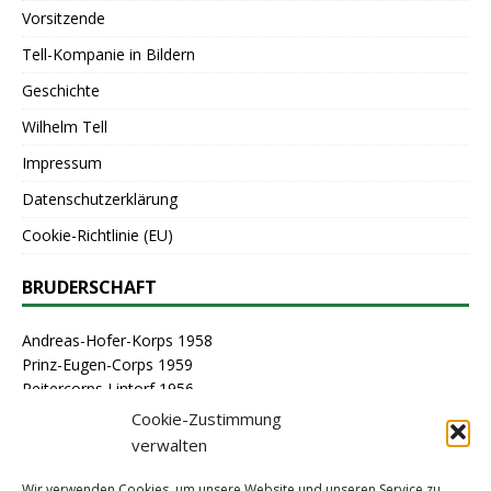
Vorsitzende
Tell-Kompanie in Bildern
Geschichte
Wilhelm Tell
Impressum
Datenschutzerklärung
Cookie-Richtlinie (EU)
BRUDERSCHAFT
Andreas-Hofer-Korps 1958
Prinz-Eugen-Corps 1959
Reitercorps Lintorf 1956
St. Georg-Corps 1963
Cookie-Zustimmung
St. Lambertus-Corps 1976
verwalten
St. Sebastianus Schützenbruderschaft Lintorf 1464
Stammcorps 1963
Wir verwenden Cookies, um unsere Website und unseren Service zu