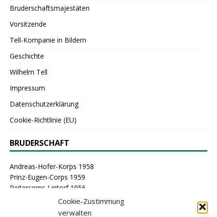
Bruderschaftsmajestäten
Vorsitzende
Tell-Kompanie in Bildern
Geschichte
Wilhelm Tell
Impressum
Datenschutzerklärung
Cookie-Richtlinie (EU)
BRUDERSCHAFT
Andreas-Hofer-Korps 1958
Prinz-Eugen-Corps 1959
Reitercorps Lintorf 1956
St. Georg-Corps 1963
Cookie-Zustimmung
St. Lambertus-Corps 1976
verwalten