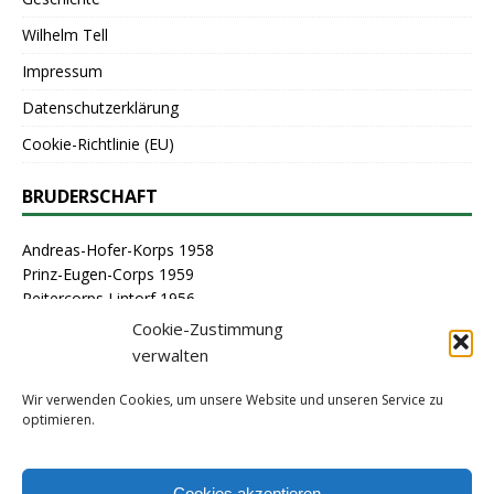
Wilhelm Tell
Impressum
Datenschutzerklärung
Cookie-Richtlinie (EU)
BRUDERSCHAFT
Andreas-Hofer-Korps 1958
Prinz-Eugen-Corps 1959
Reitercorps Lintorf 1956
St. Georg-Corps 1963
Cookie-Zustimmung
St. Lambertus-Corps 1976
verwalten
St. Sebastianus Schützenbruderschaft Lintorf 1464
Stammcorps 1963
Wir verwenden Cookies, um unsere Website und unseren Service zu
optimieren.
ARCHIV
Cookies akzeptieren