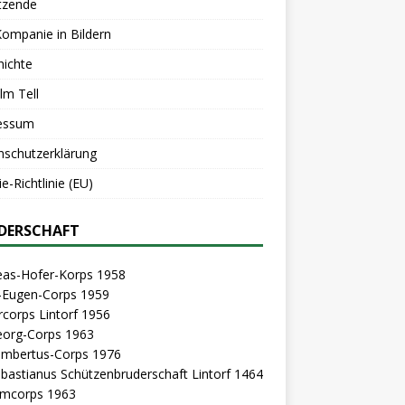
tzende
Kompanie in Bildern
hichte
lm Tell
essum
nschutzerklärung
e-Richtlinie (EU)
DERSCHAFT
eas-Hofer-Korps 1958
z-Eugen-Corps 1959
rcorps Lintorf 1956
eorg-Corps 1963
Lambertus-Corps 1976
ebastianus Schützenbruderschaft Lintorf 1464
mcorps 1963