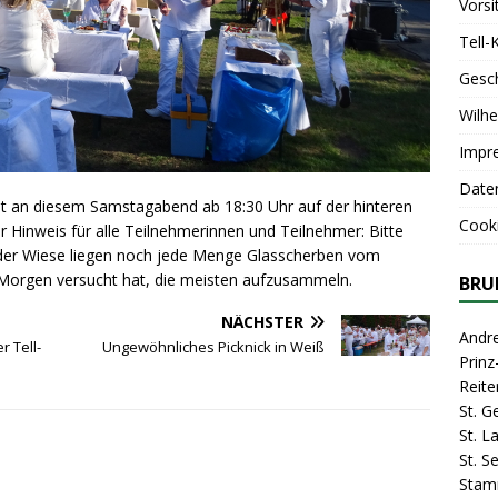
Vorsi
Tell-
Gesc
Wilhe
Impr
Date
et an diesem Samstagabend ab 18:30 Uhr auf der hinteren
Cooki
er Hinweis für alle Teilnehmerinnen und Teilnehmer: Bitte
 der Wiese liegen noch jede Menge Glasscherben vom
Morgen versucht hat, die meisten aufzusammeln.
BRU
NÄCHSTER
Andr
 Tell-
Ungewöhnliches Picknick in Weiß
Prin
Reite
St. G
St. 
St. S
Stam