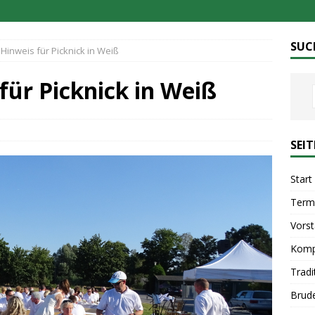
SUC
 Hinweis für Picknick in Weiß
für Picknick in Weiß
SEI
Start
Term
Vors
Komp
Tradi
Brud