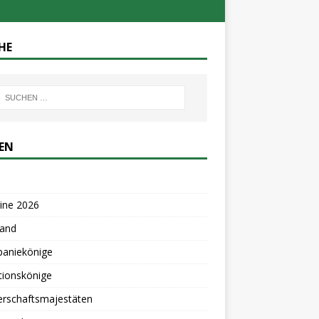
HE
TEN
ine 2026
tand
aniekönige
tionskönige
erschaftsmajestäten