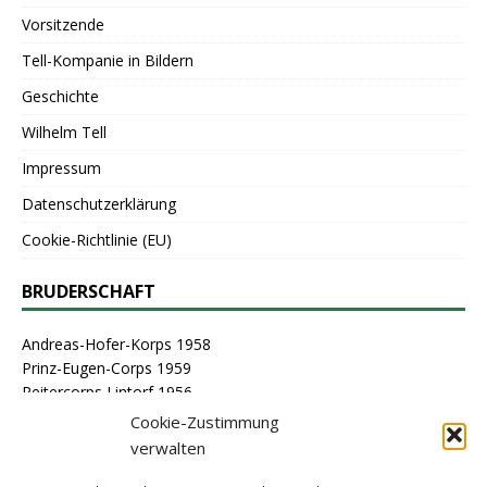
Vorsitzende
Tell-Kompanie in Bildern
Geschichte
Wilhelm Tell
Impressum
Datenschutzerklärung
Cookie-Richtlinie (EU)
BRUDERSCHAFT
Andreas-Hofer-Korps 1958
Prinz-Eugen-Corps 1959
Reitercorps Lintorf 1956
St. Georg-Corps 1963
Cookie-Zustimmung
St. Lambertus-Corps 1976
verwalten
St. Sebastianus Schützenbruderschaft Lintorf 1464