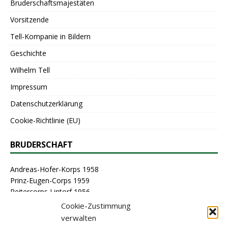
Bruderschaftsmajestäten
Vorsitzende
Tell-Kompanie in Bildern
Geschichte
Wilhelm Tell
Impressum
Datenschutzerklärung
Cookie-Richtlinie (EU)
BRUDERSCHAFT
Andreas-Hofer-Korps 1958
Prinz-Eugen-Corps 1959
Reitercorps Lintorf 1956
St. Georg-Corps 1963
Cookie-Zustimmung
St. Lambertus-Corps 1976
verwalten
St. Sebastianus Schützenbruderschaft Lintorf 1464