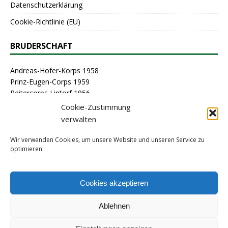
Datenschutzerklärung
Cookie-Richtlinie (EU)
BRUDERSCHAFT
Andreas-Hofer-Korps 1958
Prinz-Eugen-Corps 1959
Reitercorps Lintorf 1956
St. Georg-Corps 1963
Cookie-Zustimmung
St. Lambertus-Corps 1976
verwalten
St. Sebastianus Schützenbruderschaft Lintorf 1464
Stammcorps 1963
Wir verwenden Cookies, um unsere Website und unseren Service zu
optimieren.
ARCHIV
Cookies akzeptieren
Ablehnen