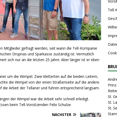
Vorsi
Tell-
Gesc
Wilhe
Impr
Date
gen Mitglieder gefragt werden, seit wann die Tell-Kompanie
Cooki
ischen Drupnas und Sparkasse zuständig ist. Vermutlich
ert sich nur an die letzten 25 Jahre. Aber länger ist er eben
BRU
ner um die Wimpel. Zwei kletterten auf die beiden Leitern,
Andr
brachte die Wimpel von der einen Straßenseite auf die andere.
Prin
 die Arbeit der Tellaner und fuhren entsprechend langsam.
Reite
St. G
ngen der Wimpel war die Arbeit sehr schnell erledigt.
St. 
ssen beim Tell-Vorsitzenden Felix Schulze.
St. S
Stam
NÄCHSTER