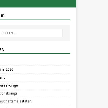
HE
TEN
ine 2026
tand
aniekönige
tionskönige
erschaftsmajestäten