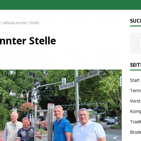
SUC
 altbekannter Stelle
nnter Stelle
SEI
Start
Term
Vors
Komp
Tradi
Brud