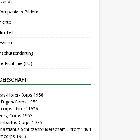
tzende
Kompanie in Bildern
hichte
lm Tell
essum
nschutzerklärung
e-Richtlinie (EU)
DERSCHAFT
eas-Hofer-Korps 1958
z-Eugen-Corps 1959
rcorps Lintorf 1956
eorg-Corps 1963
Lambertus-Corps 1976
ebastianus Schützenbruderschaft Lintorf 1464
mcorps 1963