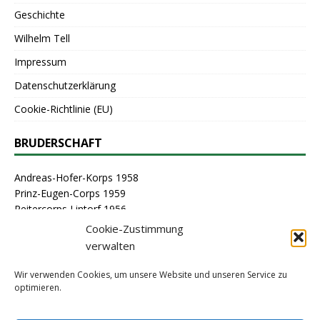
Geschichte
Wilhelm Tell
Impressum
Datenschutzerklärung
Cookie-Richtlinie (EU)
BRUDERSCHAFT
Andreas-Hofer-Korps 1958
Prinz-Eugen-Corps 1959
Reitercorps Lintorf 1956
St. Georg-Corps 1963
Cookie-Zustimmung
St. Lambertus-Corps 1976
verwalten
St. Sebastianus Schützenbruderschaft Lintorf 1464
Stammcorps 1963
Wir verwenden Cookies, um unsere Website und unseren Service zu
optimieren.
ARCHIV