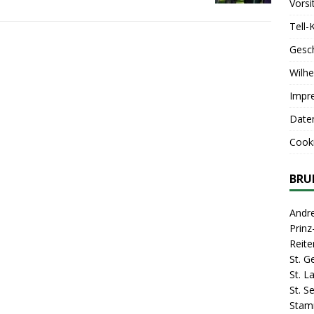
Vorsi
Tell-
Gesc
Wilhe
Impr
Date
Cooki
BRU
Andr
Prin
Reite
St. G
St. 
St. S
Stam