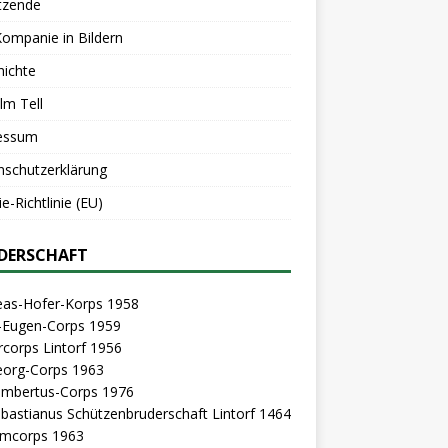
tzende
Kompanie in Bildern
hichte
lm Tell
essum
nschutzerklärung
e-Richtlinie (EU)
DERSCHAFT
eas-Hofer-Korps 1958
z-Eugen-Corps 1959
rcorps Lintorf 1956
eorg-Corps 1963
Lambertus-Corps 1976
ebastianus Schützenbruderschaft Lintorf 1464
mcorps 1963