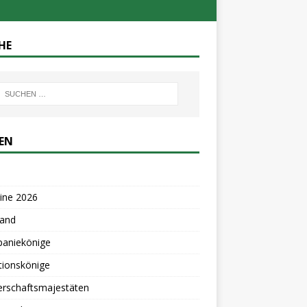
HE
TEN
ine 2026
tand
aniekönige
tionskönige
erschaftsmajestäten