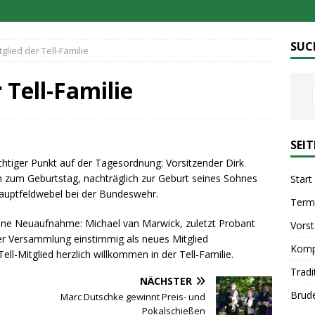
SUC
glied der Tell-Familie
 Tell-Familie
SEI
chtiger Punkt auf der Tagesordnung: Vorsitzender Dirk
ich zum Geburtstag, nachträglich zur Geburt seines Sohnes
Start
Hauptfeldwebel bei der Bundeswehr.
Term
eine Neuaufnahme: Michael van Marwick, zuletzt Probant
Vors
er Versammlung einstimmig als neues Mitglied
Komp
l-Mitglied herzlich willkommen in der Tell-Familie.
Tradi
NÄCHSTER
Brud
Marc Dutschke gewinnt Preis- und
Pokalschießen