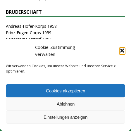
BRUDERSCHAFT
Andreas-Hofer-Korps 1958
Prinz-Eugen-Corps 1959
Reitercorps Lintorf 1956
St. Georg-Corps 1963
Cookie-Zustimmung
St. Lambertus-Corps 1976
verwalten
St. Sebastianus Schützenbruderschaft Lintorf 1464
Stammcorps 1963
Wir verwenden Cookies, um unsere Website und unseren Service zu
optimieren.
ARCHIV
Cookies akzeptieren
Ablehnen
Einstellungen anzeigen
(C) 2010-2024 | Tell-Kompanie Lintorf 1909