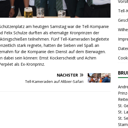
Vorsi
Tell-
Gesc
Schützenplatz am heutigen Samstag war die Tell-Kompanie
Wilhe
nd Felix Schulze durften als ehemalige Kronprinzen der
nkönigschießen teilnehmen. Fünf Tell-Kameraden begleitete
Impr
eitlich stark regnete, hatten die Sieben viel Spaß an
Date
ernahm für die Kompanie den Dienst auf dem Bierwagen.
zen dabei sein können: Ernst Kockerscheidt und Achim
Cooki
erpéet als Ex-Kronprinz.
BRU
NÄCHSTER
Tell-Kameraden auf Altbier-Safari
Andr
Prin
Reite
St. G
St. 
St. S
Stam