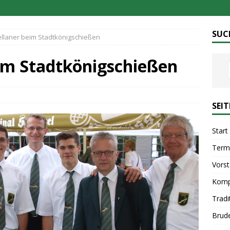
SUC
ellaner beim Stadtkönigschießen
eim Stadtkönigschießen
SEI
Start
Term
Vors
Komp
Tradi
Brud