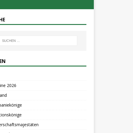
HE
TEN
ine 2026
tand
aniekönige
tionskönige
erschaftsmajestäten