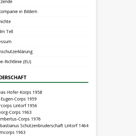
tzende
Kompanie in Bildern
hichte
lm Tell
essum
nschutzerklärung
e-Richtlinie (EU)
DERSCHAFT
eas-Hofer-Korps 1958
z-Eugen-Corps 1959
rcorps Lintorf 1956
eorg-Corps 1963
Lambertus-Corps 1976
ebastianus Schützenbruderschaft Lintorf 1464
mcorps 1963