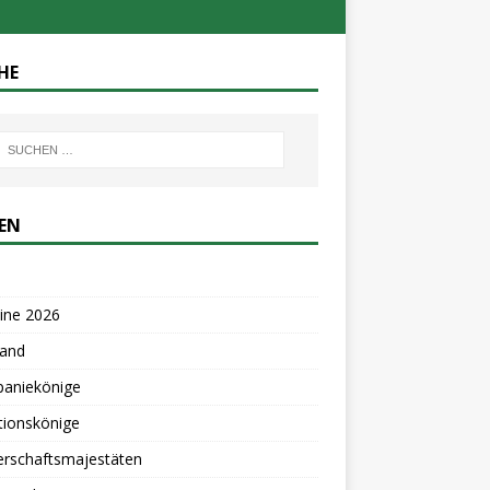
HE
TEN
ine 2026
tand
aniekönige
tionskönige
erschaftsmajestäten