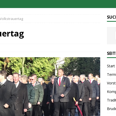
SUC
 Volkstrauertag
uertag
SEI
Start
Term
Vors
Komp
Tradi
Brud