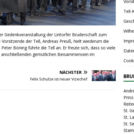
Vorsi
Tell-
Gesc
Wilhe
er Gedenkveranstaltung der Lintorfer Bruderschaft zum
Impr
e Vorsitzende der Tell, Andreas Preuß, hielt wiederum die
ter Böning führte die Tell an. Er freute sich, dass so viele
Date
m anschließenden gemütlichen Beisammensein im
Cooki
NÄCHSTER
BRU
“
Felix Schulze ist neuer Vizechef
Andr
Prin
Reite
St. G
St. 
St. S
Stam