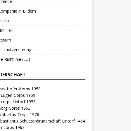
tzende
Kompanie in Bildern
hichte
lm Tell
essum
nschutzerklärung
e-Richtlinie (EU)
DERSCHAFT
eas-Hofer-Korps 1958
z-Eugen-Corps 1959
rcorps Lintorf 1956
eorg-Corps 1963
Lambertus-Corps 1976
ebastianus Schützenbruderschaft Lintorf 1464
mcorps 1963