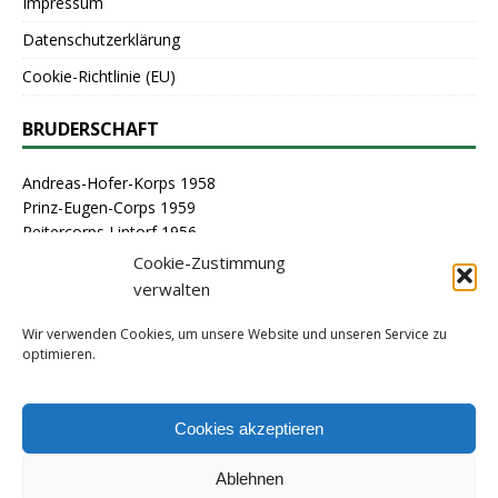
Impressum
Datenschutzerklärung
Cookie-Richtlinie (EU)
BRUDERSCHAFT
Andreas-Hofer-Korps 1958
Prinz-Eugen-Corps 1959
Reitercorps Lintorf 1956
St. Georg-Corps 1963
Cookie-Zustimmung
St. Lambertus-Corps 1976
verwalten
St. Sebastianus Schützenbruderschaft Lintorf 1464
Stammcorps 1963
Wir verwenden Cookies, um unsere Website und unseren Service zu
optimieren.
ARCHIV
Cookies akzeptieren
Ablehnen