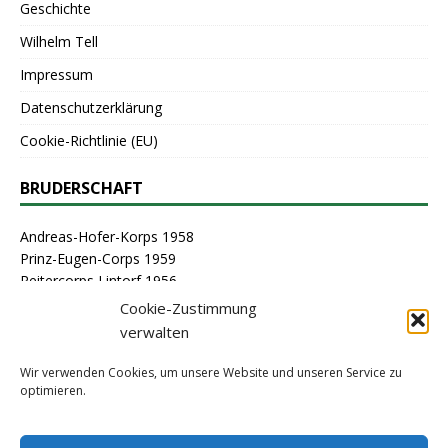
Geschichte
Wilhelm Tell
Impressum
Datenschutzerklärung
Cookie-Richtlinie (EU)
BRUDERSCHAFT
Andreas-Hofer-Korps 1958
Prinz-Eugen-Corps 1959
Reitercorps Lintorf 1956
St. Georg-Corps 1963
Cookie-Zustimmung
St. Lambertus-Corps 1976
verwalten
St. Sebastianus Schützenbruderschaft Lintorf 1464
Stammcorps 1963
Wir verwenden Cookies, um unsere Website und unseren Service zu
optimieren.
ARCHIV