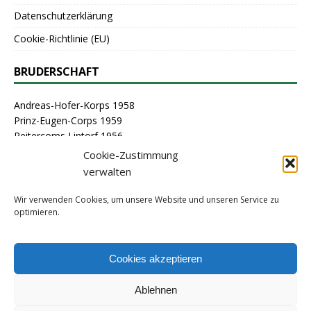
Datenschutzerklärung
Cookie-Richtlinie (EU)
BRUDERSCHAFT
Andreas-Hofer-Korps 1958
Prinz-Eugen-Corps 1959
Reitercorps Lintorf 1956
St. Georg-Corps 1963
Cookie-Zustimmung
St. Lambertus-Corps 1976
verwalten
St. Sebastianus Schützenbruderschaft Lintorf 1464
Stammcorps 1963
Wir verwenden Cookies, um unsere Website und unseren Service zu
optimieren.
ARCHIV
Cookies akzeptieren
Ablehnen