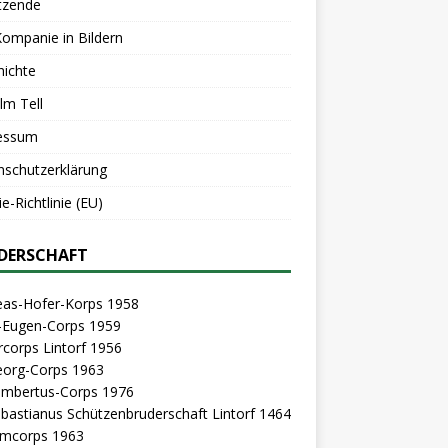
tzende
Kompanie in Bildern
hichte
lm Tell
essum
nschutzerklärung
e-Richtlinie (EU)
DERSCHAFT
eas-Hofer-Korps 1958
z-Eugen-Corps 1959
rcorps Lintorf 1956
eorg-Corps 1963
Lambertus-Corps 1976
ebastianus Schützenbruderschaft Lintorf 1464
mcorps 1963