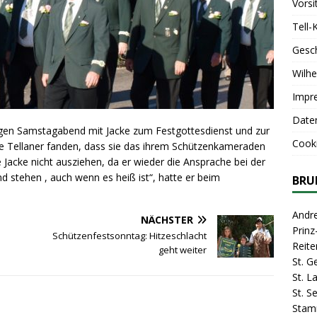
Vorsi
Tell-
Gesc
Wilhe
Impr
Date
rigen Samstagabend mit Jacke zum Festgottesdienst und zur
Cooki
e Tellaner fanden, dass sie das ihrem Schützenkameraden
 Jacke nicht ausziehen, da er wieder die Ansprache bei der
d stehen , auch wenn es heiß ist“, hatte er beim
BRU
Andr
NÄCHSTER
Prin
Schützenfestsonntag: Hitzeschlacht
Reite
geht weiter
St. G
St. 
St. S
Stam