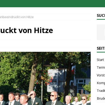
SUC
unbeeindruckt von Hitze
uckt von Hitze
SEI
Start
Term
Vors
Komp
Tradi
Brud