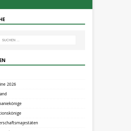
HE
TEN
ine 2026
tand
aniekönige
tionskönige
erschaftsmajestäten