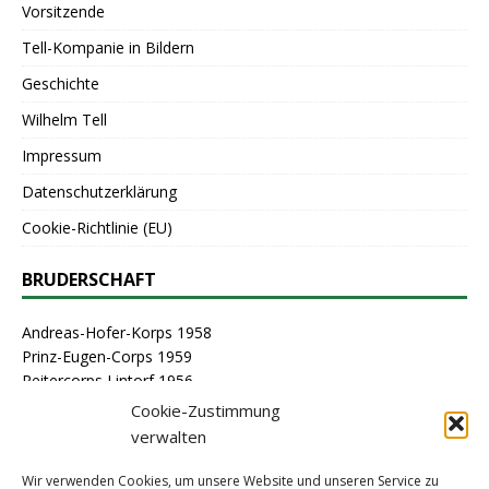
Vorsitzende
Tell-Kompanie in Bildern
Geschichte
Wilhelm Tell
Impressum
Datenschutzerklärung
Cookie-Richtlinie (EU)
BRUDERSCHAFT
Andreas-Hofer-Korps 1958
Prinz-Eugen-Corps 1959
Reitercorps Lintorf 1956
St. Georg-Corps 1963
Cookie-Zustimmung
St. Lambertus-Corps 1976
verwalten
St. Sebastianus Schützenbruderschaft Lintorf 1464
Stammcorps 1963
Wir verwenden Cookies, um unsere Website und unseren Service zu