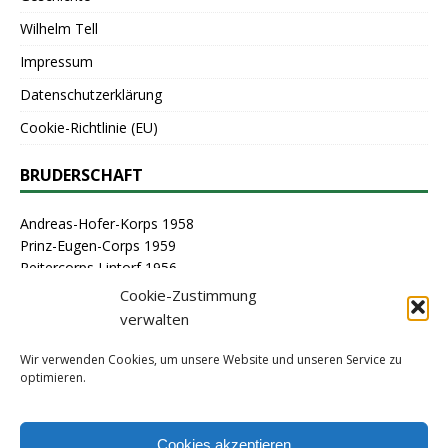
Wilhelm Tell
Impressum
Datenschutzerklärung
Cookie-Richtlinie (EU)
BRUDERSCHAFT
Andreas-Hofer-Korps 1958
Prinz-Eugen-Corps 1959
Reitercorps Lintorf 1956
St. Georg-Corps 1963
Cookie-Zustimmung
St. Lambertus-Corps 1976
verwalten
St. Sebastianus Schützenbruderschaft Lintorf 1464
Stammcorps 1963
Wir verwenden Cookies, um unsere Website und unseren Service zu
optimieren.
ARCHIV
Cookies akzeptieren