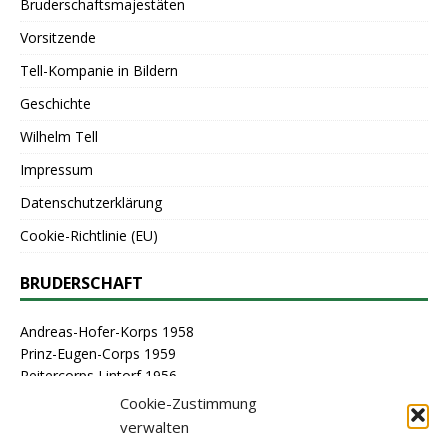
Bruderschaftsmajestäten
Vorsitzende
Tell-Kompanie in Bildern
Geschichte
Wilhelm Tell
Impressum
Datenschutzerklärung
Cookie-Richtlinie (EU)
BRUDERSCHAFT
Andreas-Hofer-Korps 1958
Prinz-Eugen-Corps 1959
Reitercorps Lintorf 1956
St. Georg-Corps 1963
Cookie-Zustimmung
St. Lambertus-Corps 1976
verwalten
St. Sebastianus Schützenbruderschaft Lintorf 1464