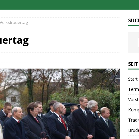
SUC
 Volkstrauertag
uertag
SEI
Start
Term
Vors
Komp
Tradi
Brud