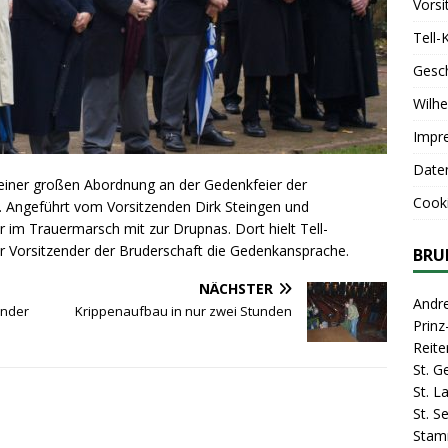
Vorsi
Tell-
Gesc
Wilhe
Impr
Date
t einer großen Abordnung an der Gedenkfeier der
Cooki
s. Angeführt vom Vorsitzenden Dirk Steingen und
r im Trauermarsch mit zur Drupnas. Dort hielt Tell-
er Vorsitzender der Bruderschaft die Gedenkansprache.
BRU
NÄCHSTER
Andr
ender
Krippenaufbau in nur zwei Stunden
Prin
Reite
St. G
St. 
St. S
Stam