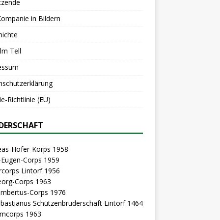
tzende
Kompanie in Bildern
hichte
lm Tell
essum
nschutzerklärung
e-Richtlinie (EU)
DERSCHAFT
eas-Hofer-Korps 1958
z-Eugen-Corps 1959
rcorps Lintorf 1956
eorg-Corps 1963
Lambertus-Corps 1976
ebastianus Schützenbruderschaft Lintorf 1464
mcorps 1963