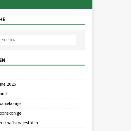
HE
TEN
ine 2026
tand
aniekönige
tionskönige
erschaftsmajestäten