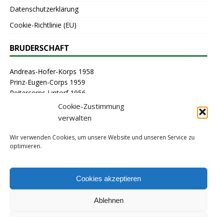
Datenschutzerklärung
Cookie-Richtlinie (EU)
BRUDERSCHAFT
Andreas-Hofer-Korps 1958
Prinz-Eugen-Corps 1959
Reitercorps Lintorf 1956
St. Georg-Corps 1963
Cookie-Zustimmung
St. Lambertus-Corps 1976
verwalten
St. Sebastianus Schützenbruderschaft Lintorf 1464
Stammcorps 1963
Wir verwenden Cookies, um unsere Website und unseren Service zu
optimieren.
ARCHIV
Cookies akzeptieren
Ablehnen