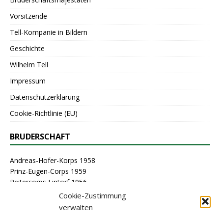
Vorsitzende
Tell-Kompanie in Bildern
Geschichte
Wilhelm Tell
Impressum
Datenschutzerklärung
Cookie-Richtlinie (EU)
BRUDERSCHAFT
Andreas-Hofer-Korps 1958
Prinz-Eugen-Corps 1959
Reitercorps Lintorf 1956
St. Georg-Corps 1963
Cookie-Zustimmung
St. Lambertus-Corps 1976
verwalten
St. Sebastianus Schützenbruderschaft Lintorf 1464