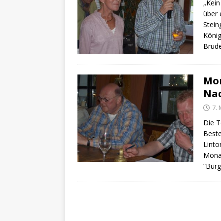
„Kein
über 
Stein
König
Brude
Mon
Na
7. 
Die T
Beste
Linto
Mona
“Bürg