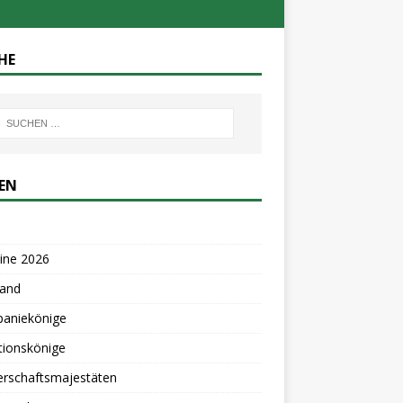
HE
TEN
ine 2026
tand
aniekönige
tionskönige
erschaftsmajestäten