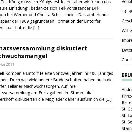
Vorsi
 Tell-König muss ein Königsfest feiern, aber wir freuen uns
eure Einladung“, bedankte sich Tell-Vorsitzender Dirk
Tell-
gen bei Werner und Christa Schellscheidt. Das amtierende
Gesc
spaar der 1909 gegründeten Formation der Lintorfer
rschaft hatte die
[…]
Wilhe
Impr
atsversammlung diskutiert
Date
chwuchsmangel
Cooki
Mai 2011
ell-Kompanie Lintorf feierte vor zwei Jahren ihr 100-jähriges
BRU
hen. Doch wie viele andere Bruderschaften haben auch die
rfer Tellaner Nachwuchssorgen. Auf ihrer
Andr
tsversammlung am Freitagabend im Stammlokal
Prin
ershof” diskutierten die Mitglieder daher ausführlich die
[…]
Reite
St. G
St. 
St. S
Stam