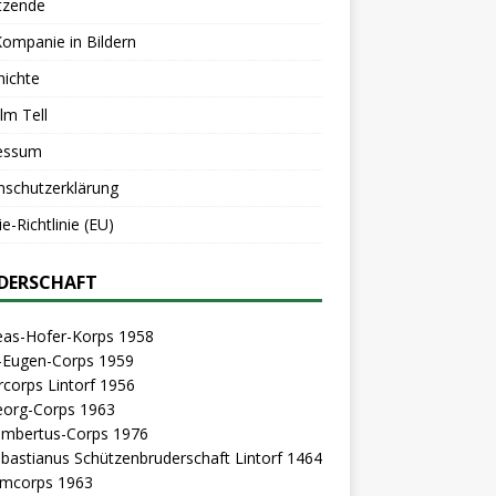
tzende
Kompanie in Bildern
hichte
lm Tell
essum
nschutzerklärung
e-Richtlinie (EU)
DERSCHAFT
eas-Hofer-Korps 1958
z-Eugen-Corps 1959
rcorps Lintorf 1956
eorg-Corps 1963
Lambertus-Corps 1976
ebastianus Schützenbruderschaft Lintorf 1464
mcorps 1963