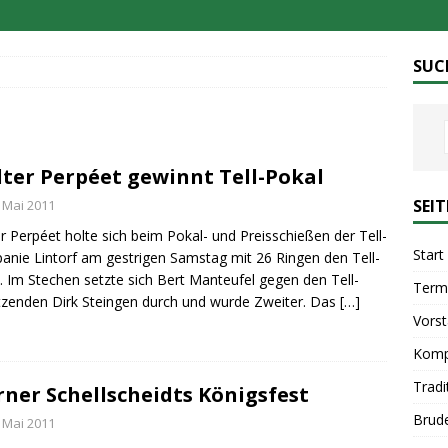
SUC
ter Perpéet gewinnt Tell-Pokal
SEI
. Mai 2011
r Perpéet holte sich beim Pokal- und Preisschießen der Tell-
Start
nie Lintorf am gestrigen Samstag mit 26 Ringen den Tell-
. Im Stechen setzte sich Bert Manteufel gegen den Tell-
Term
tzenden Dirk Steingen durch und wurde Zweiter. Das
[…]
Vors
Komp
Tradi
ner Schellscheidts Königsfest
Brud
. Mai 2011