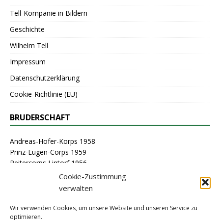
Tell-Kompanie in Bildern
Geschichte
Wilhelm Tell
Impressum
Datenschutzerklärung
Cookie-Richtlinie (EU)
BRUDERSCHAFT
Andreas-Hofer-Korps 1958
Prinz-Eugen-Corps 1959
Reitercorps Lintorf 1956
St. Georg-Corps 1963
Cookie-Zustimmung
St. Lambertus-Corps 1976
verwalten
St. Sebastianus Schützenbruderschaft Lintorf 1464
Stammcorps 1963
Wir verwenden Cookies, um unsere Website und unseren Service zu
optimieren.